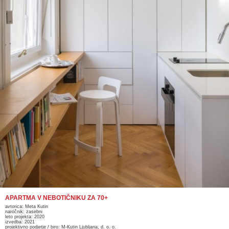
APARTMA V NEBOTIČNIKU ZA 70+
avtorica: Meta Kutin
naročnik: zasebni
leto projekta: 2020
izvedba: 2021
projektivno podjetje / biro: M-Kutin Ljubljana, d. o. o.