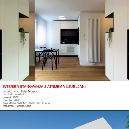
INTERIER STANOVANJA Z ATRIJEM V LJUBLJANI
avtorica: mag. Lidija Dragišić
naročnik: zasebni
projekt: 2022
izvedba: 2022
projektivno podjetje: Studio 360, d. o. o.
fotografije: Vladan Srdić