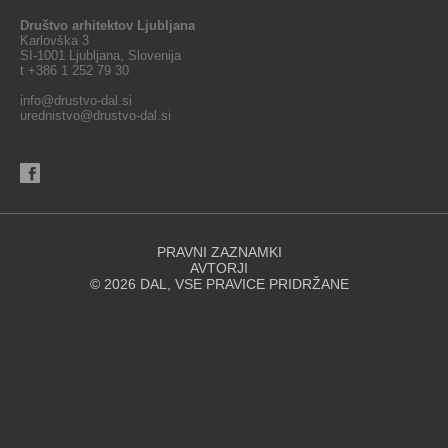
Društvo arhitektov Ljubljana
Karlovška 3
SI-1001 Ljubljana, Slovenija
t +386 1 252 79 30
info@drustvo-dal.si
urednistvo@drustvo-dal.si
PRAVNI ZAZNAMKI
AVTORJI
© 2026 DAL, VSE PRAVICE PRIDRŽANE
Spletna stran za svoje delovanje uporablja piškotke. Se strinjate z
uporabo piškotkov?