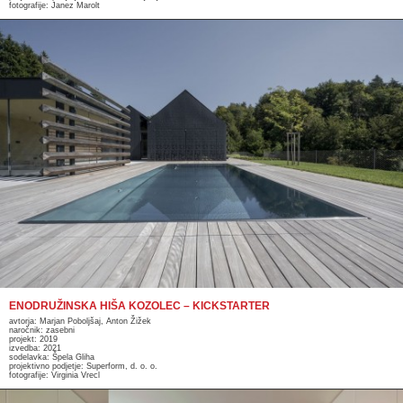
fotografije: Janez Marolt
ENODRUŽINSKA HIŠA KOZOLEC – KICKSTARTER
avtorja: Marjan Poboljšaj, Anton Žižek
naročnik: zasebni
projekt: 2019
izvedba: 2021
sodelavka: Špela Gliha
projektivno podjetje: Superform, d. o. o.
fotografije: Virginia Vrecl