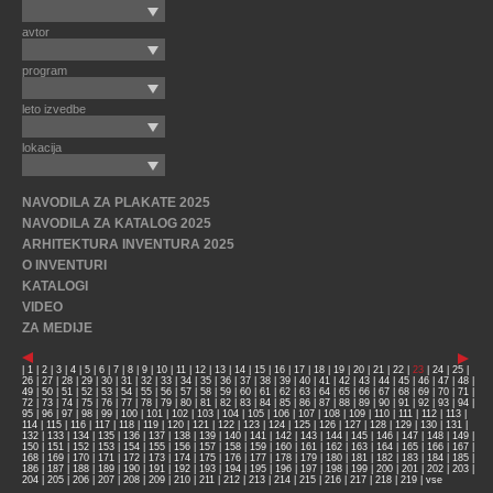
avtor
program
leto izvedbe
lokacija
NAVODILA ZA PLAKATE 2025
NAVODILA ZA KATALOG 2025
ARHITEKTURA INVENTURA 2025
O INVENTURI
KATALOGI
VIDEO
ZA MEDIJE
|
1
|
2
|
3
|
4
|
5
|
6
|
7
|
8
|
9
|
10
|
11
|
12
|
13
|
14
|
15
|
16
|
17
|
18
|
19
|
20
|
21
|
22
|
23
|
24
|
25
|
26
|
27
|
28
|
29
|
30
|
31
|
32
|
33
|
34
|
35
|
36
|
37
|
38
|
39
|
40
|
41
|
42
|
43
|
44
|
45
|
46
|
47
|
48
|
49
|
50
|
51
|
52
|
53
|
54
|
55
|
56
|
57
|
58
|
59
|
60
|
61
|
62
|
63
|
64
|
65
|
66
|
67
|
68
|
69
|
70
|
71
|
72
|
73
|
74
|
75
|
76
|
77
|
78
|
79
|
80
|
81
|
82
|
83
|
84
|
85
|
86
|
87
|
88
|
89
|
90
|
91
|
92
|
93
|
94
|
95
|
96
|
97
|
98
|
99
|
100
|
101
|
102
|
103
|
104
|
105
|
106
|
107
|
108
|
109
|
110
|
111
|
112
|
113
|
114
|
115
|
116
|
117
|
118
|
119
|
120
|
121
|
122
|
123
|
124
|
125
|
126
|
127
|
128
|
129
|
130
|
131
|
132
|
133
|
134
|
135
|
136
|
137
|
138
|
139
|
140
|
141
|
142
|
143
|
144
|
145
|
146
|
147
|
148
|
149
|
150
|
151
|
152
|
153
|
154
|
155
|
156
|
157
|
158
|
159
|
160
|
161
|
162
|
163
|
164
|
165
|
166
|
167
|
168
|
169
|
170
|
171
|
172
|
173
|
174
|
175
|
176
|
177
|
178
|
179
|
180
|
181
|
182
|
183
|
184
|
185
|
186
|
187
|
188
|
189
|
190
|
191
|
192
|
193
|
194
|
195
|
196
|
197
|
198
|
199
|
200
|
201
|
202
|
203
|
204
|
205
|
206
|
207
|
208
|
209
|
210
|
211
|
212
|
213
|
214
|
215
|
216
|
217
|
218
|
219
|
vse