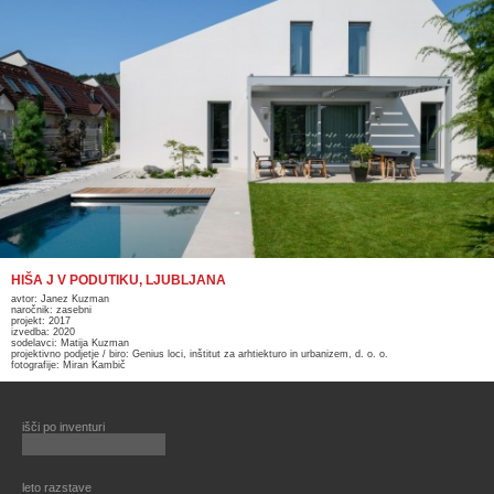
HIŠA J V PODUTIKU, LJUBLJANA
avtor: Janez Kuzman
naročnik: zasebni
projekt: 2017
izvedba: 2020
sodelavci: Matija Kuzman
projektivno podjetje / biro: Genius loci, inštitut za arhtiekturo in urbanizem, d. o. o.
fotografije: Miran Kambič
išči po inventuri
leto razstave