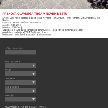
PRENOVA GLAVNEGA TRGA V NOVEM MESTU
avtorji: Jurij Kobe, Nataša Blažko, Maja Kovačič, Tanja Paulin, Peter Plantan, Urša Podlipnik, Ina
Radšel
investitor: Mestna občina Novo mesto
projekt: 2016-2018
izvedba: 2018-2019
Sodelavca: Franc Žugel (gradbene konstrukcije), Iztok Kavčič (krajinska ureditev)
projektivno podjetje: ATELIERarhitekti, d. o. o.
fotografije: Peter Žunič Fabjančič, Boštjan Pucelj
išči po inventuri
leto razstave
avtor
program
leto izvedbe
lokacija
NAVODILA ZA PLAKATE 2025