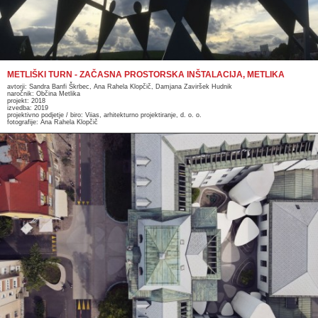
METLIŠKI TURN - ZAČASNA PROSTORSKA INŠTALACIJA, METLIKA
avtorji: Sandra Banfi Škrbec, Ana Rahela Klopčič, Damjana Zaviršek Hudnik
naročnik: Občina Metlika
projekt: 2018
izvedba: 2019
projektivno podjetje / biro: Viias, arhitekturno projektiranje, d. o. o.
fotografije: Ana Rahela Klopčič