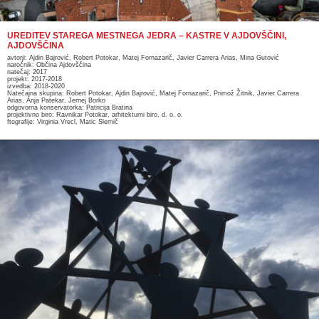
UREDITEV STAREGA MESTNEGA JEDRA – KASTRE V AJDOVŠČINI,
AJDOVŠČINA
avtorji: Ajdin Bajrović, Robert Potokar, Matej Fornazarič, Javier Carrera Arias, Mina Gutović
naročnik: Občina Ajdovščina
natečaj: 2017
projekt: 2017-2018
izvedba: 2018-2020
Natečajna skupina: Robert Potokar, Ajdin Bajrović, Matej Fornazarič, Primož Žitnik, Javier Carrera
Arias, Anja Patekar, Jernej Borko
odgovorna konservatorka: Patricija Bratina
projektivno biro: Ravnikar Potokar, arhitekturni biro, d. o. o.
ftografije: Virginia Vrecl, Matic Slemič