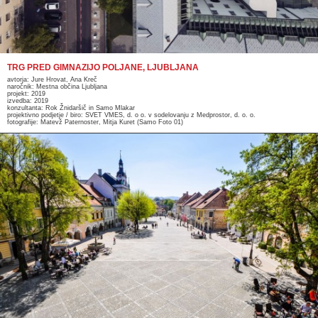
TRG PRED GIMNAZIJO POLJANE, LJUBLJANA
avtorja: Jure Hrovat, Ana Kreč
naročnik: Mestna občina Ljubljana
projekt: 2019
izvedba: 2019
konzultanta: Rok Žnidaršič in Samo Mlakar
projektivno podjetje / biro: SVET VMES, d. o o. v sodelovanju z Medprostor, d. o. o.
fotografije: Matevž Paternoster, Mitja Kuret (Samo Foto 01)