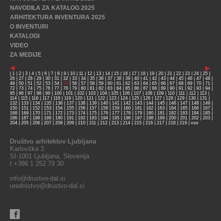
NAVODILA ZA KATALOG 2025
ARHITEKTURA INVENTURA 2025
O INVENTURI
KATALOGI
VIDEO
ZA MEDIJE
|
1
|
2
|
3
|
4
|
5
|
6
|
7
|
8
|
9
|
10
|
11
|
12
|
13
|
14
|
15
|
16
|
17
|
18
|
19
|
20
|
21
|
22
|
23
|
24
|
25
|
26
|
27
|
28
|
29
|
30
|
31
|
32
|
33
|
34
|
35
|
36
|
37
|
38
|
39
|
40
|
41
|
42
|
43
|
44
|
45
|
46
|
47
|
48
|
49
|
50
|
51
|
52
|
53
|
54
|
55
|
56
|
57
|
58
|
59
|
60
|
61
|
62
|
63
|
64
|
65
|
66
|
67
|
68
|
69
|
70
|
71
|
72
|
73
|
74
|
75
|
76
|
77
|
78
|
79
|
80
|
81
|
82
|
83
|
84
|
85
|
86
|
87
|
88
|
89
|
90
|
91
|
92
|
93
|
94
|
95
|
96
|
97
|
98
|
99
|
100
|
101
|
102
|
103
|
104
|
105
|
106
|
107
|
108
|
109
|
110
|
111
|
112
|
113
|
114
|
115
|
116
|
117
|
118
|
119
|
120
|
121
|
122
|
123
|
124
|
125
|
126
|
127
|
128
|
129
|
130
|
131
|
132
|
133
|
134
|
135
|
136
|
137
|
138
|
139
|
140
|
141
|
142
|
143
|
144
|
145
|
146
|
147
|
148
|
149
|
150
|
151
|
152
|
153
|
154
|
155
|
156
|
157
|
158
|
159
|
160
|
161
|
162
|
163
|
164
|
165
|
166
|
167
|
168
|
169
|
170
|
171
|
172
|
173
|
174
|
175
|
176
|
177
|
178
|
179
|
180
|
181
|
182
|
183
|
184
|
185
|
186
|
187
|
188
|
189
|
190
|
191
|
192
|
193
|
194
|
195
|
196
|
197
|
198
|
199
|
200
|
201
|
202
|
203
|
204
|
205
|
206
|
207
|
208
|
209
|
210
|
211
|
212
|
213
|
214
|
215
|
216
|
217
|
218
|
219
|
vse
Društvo arhitektov Ljubljana
Karlovška 3
SI-1001 Ljubljana, Slovenija
t +386 1 252 79 30
info@drustvo-dal.si
urednistvo@drustvo-dal.si