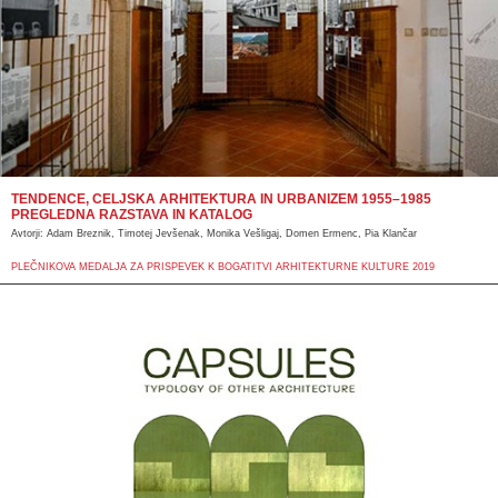
TENDENCE, CELJSKA ARHITEKTURA IN URBANIZEM 1955–1985
PREGLEDNA RAZSTAVA IN KATALOG
Avtorji: Adam Breznik, Timotej Jevšenak, Monika Vešligaj, Domen Ermenc, Pia Klančar
PLEČNIKOVA MEDALJA ZA PRISPEVEK K BOGATITVI ARHITEKTURNE KULTURE 2019