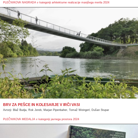
PLEČNIKOVA NAGRADA v kategoriji arhitekturne realizacije manjšega merila 2024
BRV ZA PEŠCE IN KOLESARJE V IRČI VASI
Avtorji: Blaž Budja, Rok Jereb, Marjan Pipenbaher, Tomaž Weingerl, Dušan Stupar
PLEČNIKOVA MEDALJA v kategoriji javnega prostora 2024