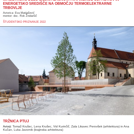
ENERGETSKO SREDIŠČE NA OBMOČJU TERMOELEKTRARNE
TRBOVLJE
Avtorica: Eva Matijašević
mentor: doc. Rok Žnidaršič
ŠTUDENTSKO PRIZNANJE 2022
TRŽNICA PTUJ
Tomaž Krušec, Lena Krušec, Vid Kurinčič, Zala Likavec Perovšek (arhitektura) in Ana
Avtorji:
Kučan, Luka Javornik (krajinska arhitektura)