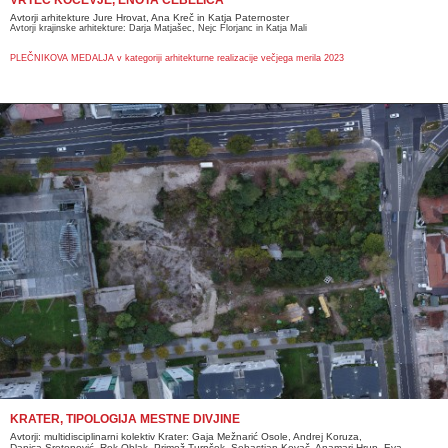
Avtorji arhitekture Jure Hrovat, Ana Kreč in Katja Paternoster
Avtorji krajinske arhitekture: Darja Matjašec, Nejc Florjanc in Katja Mali
PLEČNIKOVA MEDALJA v kategoriji arhitekturne realizacije večjega merila 2023
KRATER, TIPOLOGIJA MESTNE DIVJINE
Avtorji: multidisciplinarni kolektiv Krater: Gaja Mežnarić Osole, Andrej Koruza,
Danica
Sretenović, Rok Oblak, Primož Turnšek, Sebastjan Kovač, Anamari Hrup, Eva