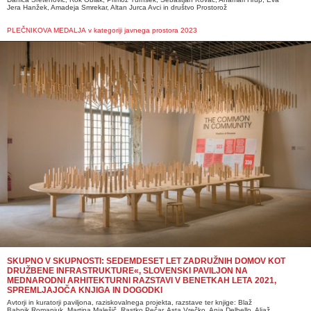
Jera
Hanžek, Amadeja Smrekar, Altan Jurca Avci in društvo Prostorož
PLEČNIKOVA MEDALJA v kategoriji javnega prostora 2023
SKUPNO V SKUPNOSTI: SEDEMDESET LET ZADRUŽNIH DOMOV KOT
DRUŽBENE INFRASTRUKTURE«, SLOVENSKI PAVILJON NA
MEDNARODNI ARHITEKTURNI RAZSTAVI V BENETKAH LETA 2021,
SPREMLJAJOČA KNJIGA IN DOGODKI
Avtorji in kuratorji paviljona, raziskovalnega projekta, razstave ter knjige: Blaž
Babnik
Romaniuk, Martina Malešič, Rastko Pečar, Asta Vrečko, Anja Delbello, Aljaž