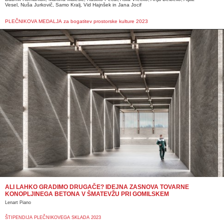
Vesel,
Nuša Jurkovič, Samo Kralj, Vid Hajnšek in Jana Jocif
PLEČNIKOVA MEDALJA za bogatitev prostorske kulture 2023
ALI LAHKO GRADIMO DRUGAČE? IDEJNA ZASNOVA TOVARNE
KONOPLJINEGA BETONA V ŠMATEVŽU PRI GOMILSKEM
Lenart Piano
ŠTIPENDIJA PLEČNIKOVEGA SKLADA 2023