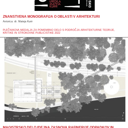
ZNANSTVENA MONOGRAFIJA O OBLASTI V ARHITEKTURI
Avtorica: dr. Mateja Kurir
PLEČNIKOVA MEDALJA ZA POMEMBNO DELO S PODROČJA ARHITEKTURNE TEORIJE,
KRITIKE IN STROKOVNE PUBLICISTIKE 2022
MAGISTRSKO DELO IDEJNA ZASNOVA RAFINERIJE ODPADKOV IN