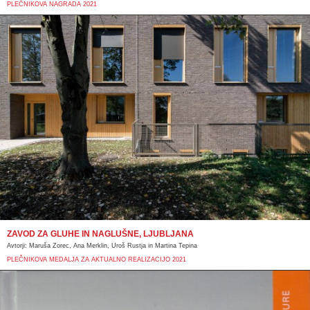
PLEČNIKOVA NAGRADA 2021
ZAVOD ZA GLUHE IN NAGLUŠNE, LJUBLJANA
Avtorji: Maruša Zorec, Ana Merklin, Uroš Rustja in Martina Tepina
PLEČNIKOVA MEDALJA ZA AKTUALNO REALIZACIJO 2021