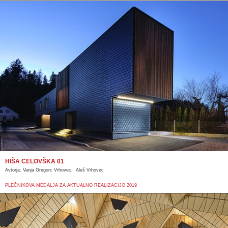
HIŠA CELOVŠKA 01
Avtorja: Vanja Gregorc Vrhovec, Aleš Vrhovec
PLEČNIKOVA MEDALJA ZA AKTUALNO REALIZACIJO 2019