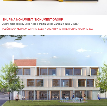
SKUPINA NONUMENT / NONUMENT GROUP
Neja Tomšič, Miloš Kosec, Martin Bricelj Baraga in Nika Grabar
Avtorji:
PLEČNIKOVA MEDALJA ZA PRISPEVEK K BOGATITVI ARHITEKTURNE KULTURE 2021