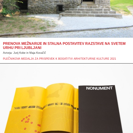
PRENOVA MEŽNARIJE IN STALNA POSTAVITEV RAZSTAVE NA SVETEM
URHU PRI LJUBLJANI
Avtorja:
Jurij Kobe in Maja Kovačič
PLEČNIKOVA MEDALJA ZA PRISPEVEK K BOGATITVI ARHITEKTURNE KULTURE 2021