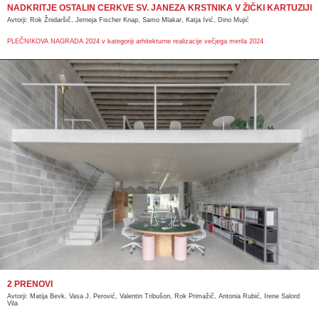
NADKRITJE OSTALIN CERKVE SV. JANEZA KRSTNIKA V ŽIČKI KARTUZIJI
Avtorji: Rok Žnidaršič, Jerneja Fischer Knap, Samo Mlakar, Katja Ivić, Dino Mujić
PLEČNIKOVA NAGRADA 2024 v kategoriji arhitekturne realizacije večjega merila 2024
2 PRENOVI
Avtorji:
Matija Bevk, Vasa J. Perović, Valentin Tribušon, Rok Primažič, Antonia Rubić, Irene Salord
Vila