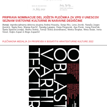
PRIPRAVA NOMINACIJE DEL JOŽETA PLEČNIKA ZA VPIS V UNESCOV
SEZNAM SVETOVNE KULTURNE IN NARAVNE DEDIŠČINE
Avtorji:
interdisciplinarna delovna skupina Andrej Hrausky, Sonja Ifko, Lena Jevnik, Nataša Jurgec
Gurnick, Špela Karo, Mateja Kavčič, Natalija Lapajne, Darja Pergovnik, Ana Porok, Irena Potočnik,
Špela Spanžel (vodja), Marko Stokin, Tomaž Štoka (koordinator), Metka Štrajhar, Meta Štular, Irena
Vesel, Gojko Zupan in Bogo Zupančič
PLEČNIKOVA MEDALJA ZA PRISPEVEK K BOGATITVI ARHITEKTURNE KULTURE 2022