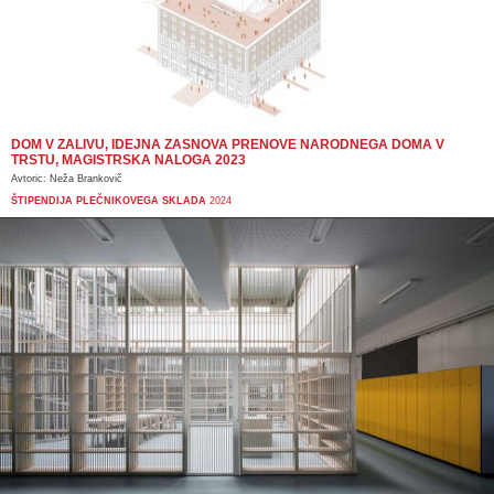
DOM V ZALIVU, IDEJNA ZASNOVA PRENOVE NARODNEGA DOMA V
TRSTU, MAGISTRSKA NALOGA 2023
Avtoric: Neža Brankovič
ŠTIPENDIJA PLEČNIKOVEGA SKLADA
2024