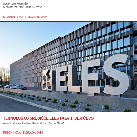
Avtor: Vid Žnidaršič
Mentor: izr. prof. Vasa Perović
ŠTUDENTSKO PRIZNANJE 2020
TEHNOLOŠKO SREDIŠČE ELES FAZA 1, BERIČEVO
Avtorji: Marko Studen, Boris Matić, Jernej Šipoš
PLEČNIKOVA NAGRADA 2019