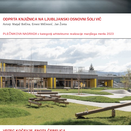
ODPRTA KNJIŽNICA NA LJUBLJANSKI OSNOVNI ŠOLI VIČ
Avtorji: Matjaž Bolčina, Ernest Milčinović, Jan Žonta
PLEČNIKOVA NAGRADA v kategoriji arhitekturne realizacije manjšega merila 2023
VRTEC KOČEVJE, ENOTA ČEBELICA