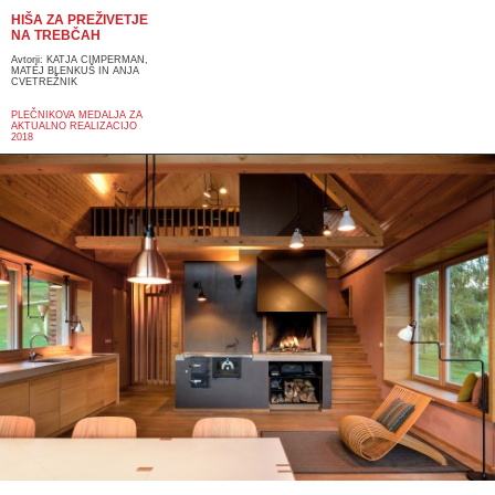
HIŠA ZA PREŽIVETJE
NA TREBČAH
Avtorji: KATJA CIMPERMAN,
MATEJ BLENKUŠ IN ANJA
CVETREŽNIK
PLEČNIKOVA MEDALJA ZA
AKTUALNO REALIZACIJO
2018