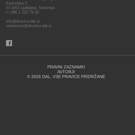
Karlovška 3
SI-1001 Ljubljana, Slovenija
t +386 1 252 79 30
info@drustvo-dal.si
urednistvo@drustvo-dal.si
PRAVNI ZAZNAMKI
AVTORJI
© 2026 DAL, VSE PRAVICE PRIDRŽANE
Spletna stran za svoje delovanje uporablja piškotke. Se strinjate z
uporabo piškotkov?
STRINJAM SE