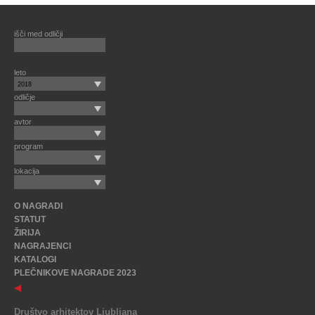
išči med odličji
leto
2018
odličje
avtor
program
lokacija
O NAGRADI
STATUT
ŽIRIJA
NAGRAJENCI
KATALOGI
PLEČNIKOVE NAGRADE 2023
Društvo arhitektov Ljubljana