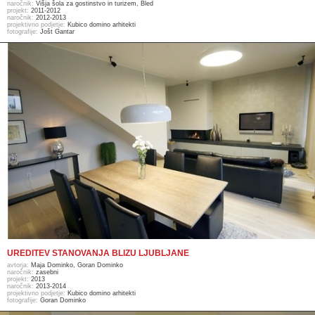
naročnik:
Višja šola za gostinstvo in turizem, Bled
projekt:
2011-2012
naročnik:
2012-2013
projektivno podjetje:
Kubico domino arhitekti
fotografije:
Jošt Gantar
UREDITEV STANOVANJA BLIZU LJUBLJANE
avtorja:
Maja Dominko, Goran Dominko
naročnik:
zasebni
projekt:
2013
naročnik:
2013-2014
projektivno podjetje:
Kubico domino arhitekti
fotografije:
Goran Dominko