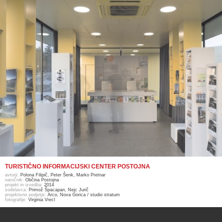
TURISTIČNO INFORMACIJSKI CENTER POSTOJNA
avtorji:
Polona Filipič, Peter Šenk, Marko Pretnar
naročnik:
Občina Postojna
projekt in izvedba:
2014
sodelavca:
Primož Špacapan, Nejc Jurič
projektivno podjetje:
Arco, Nova Gorica / studio stratum
fotografije:
Virginia Vrecl