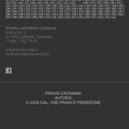
95
|
96
|
97
|
98
|
99
|
100
|
101
|
102
|
103
|
104
|
105
|
106
|
107
|
108
|
109
|
110
|
111
|
112
|
113
|
114
|
115
|
116
|
117
|
118
|
119
|
120
|
121
|
122
|
123
|
124
|
125
|
126
|
127
|
128
|
129
|
130
|
131
|
132
|
133
|
134
|
135
|
136
|
137
|
138
|
139
|
140
|
141
|
142
|
143
|
144
|
145
|
146
|
147
|
148
|
149
|
150
|
151
|
152
|
153
|
154
|
155
|
156
|
157
|
158
|
159
|
160
|
161
|
162
|
163
|
164
|
165
|
166
|
167
|
168
|
169
|
170
|
171
|
172
|
173
|
174
|
175
|
176
|
177
|
178
|
179
|
180
|
181
|
182
|
183
|
184
|
185
|
186
|
187
|
188
|
189
|
190
|
191
|
192
|
193
|
194
|
195
|
196
|
197
|
198
|
199
|
200
|
201
|
202
|
203
|
204
|
205
|
206
|
207
|
208
|
209
|
210
|
211
|
212
|
213
|
214
|
215
|
216
|
217
|
218
|
219
|
vse
Društvo arhitektov Ljubljana
Karlovška 3
SI-1001 Ljubljana, Slovenija
t +386 1 252 79 30
info@drustvo-dal.si
urednistvo@drustvo-dal.si
PRAVNI ZAZNAMKI
AVTORJI
© 2026 DAL, VSE PRAVICE PRIDRŽANE