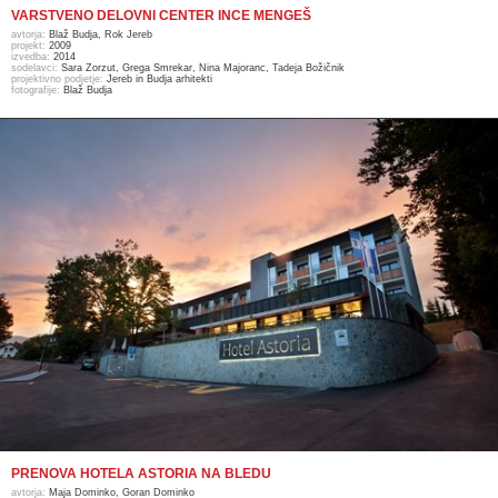
VARSTVENO DELOVNI CENTER INCE MENGEŠ
avtorja:
Blaž Budja, Rok Jereb
projekt:
2009
izvedba:
2014
sodelavci:
Sara Zorzut, Grega Smrekar, Nina Majoranc, Tadeja Božičnik
projektivno podjetje:
Jereb in Budja arhitekti
fotografije:
Blaž Budja
PRENOVA HOTELA ASTORIA NA BLEDU
avtorja:
Maja Dominko, Goran Dominko