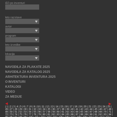
išči po inventuri
leto razstave
avtor
program
leto izvedbe
lokacija
NAVODILA ZA PLAKATE 2025
NAVODILA ZA KATALOG 2025
ARHITEKTURA INVENTURA 2025
O INVENTURI
KATALOGI
VIDEO
ZA MEDIJE
|
1
|
2
|
3
|
4
|
5
|
6
|
7
|
8
|
9
|
10
|
11
|
12
|
13
|
14
|
15
|
16
|
17
|
18
|
19
|
20
|
21
|
22
|
23
|
24
|
25
|
26
|
27
|
28
|
29
|
30
|
31
|
32
|
33
|
34
|
35
|
36
|
37
|
38
|
39
|
40
|
41
|
42
|
43
|
44
|
45
|
46
|
47
|
48
|
49
|
50
|
51
|
52
|
53
|
54
|
55
|
56
|
57
|
58
|
59
|
60
|
61
|
62
|
63
|
64
|
65
|
66
|
67
|
68
|
69
|
70
|
71
|
72
|
73
|
74
|
75
|
76
|
77
|
78
|
79
|
80
|
81
|
82
|
83
|
84
|
85
|
86
|
87
|
88
|
89
|
90
|
91
|
92
|
93
|
94
|