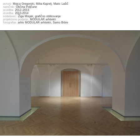
avtorji:
Mojca Gregorski, Miha Kajzelj, Matic Lašič
naročnik:
Občina Poljčane
izvedba:
2012–2013
izvedba:
2013-2014
sodelavec:
Žiga Misjak, grafično oblikovanje
projektivno podjetje:
MODULAR arhitekti
fotografije:
arhiv MODULAR arhitekti, Samo Brbre