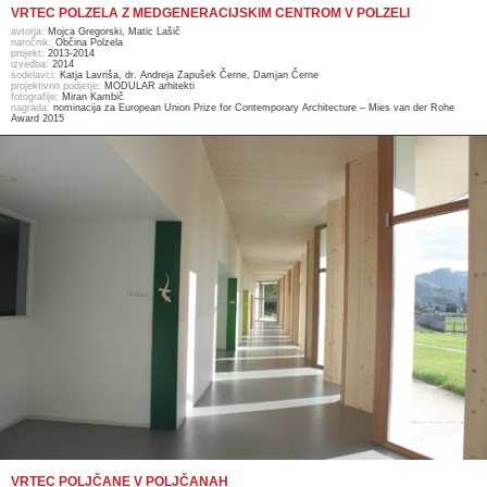
VRTEC POLZELA Z MEDGENERACIJSKIM CENTROM V POLZELI
avtorja:
Mojca Gregorski, Matic Lašič
naročnik:
Občina Polzela
projekt:
2013-2014
izvedba:
2014
sodelavci:
Katja Lavriša, dr. Andreja Zapušek Černe, Damjan Černe
projektivno podjetje:
MODULAR arhitekti
fotografije:
Miran Kambič
nagrada:
nominacija za European Union Prize for Contemporary Architecture – Mies van der Rohe
Award 2015
VRTEC POLJČANE V POLJČANAH