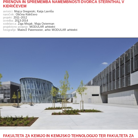
PRENOVA IN SPREMEMBA NAMEMBNOSTI DVORCA STERNTHAL V
KIDRIČEVEM
avtorici:
Mojca Gregorski, Katja Lavriša
naročnik:
Občina Kidričevo
projekt:
2011–2012
izvedba:
2013-2014
sodelavca:
Žiga Misjak, Maja Osterman
projektivno podjetje:
MODULAR arhitekti
fotografije:
Matevž Paternoster, arhiv MODULAR arhitekti
FAKULTETA ZA KEMIJO IN KEMIJSKO TEHNOLOGIJO TER FAKULTETA ZA