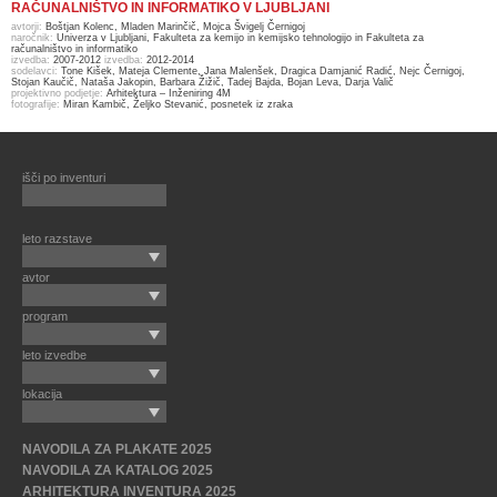
RAČUNALNIŠTVO IN INFORMATIKO V LJUBLJANI
avtorji:
Boštjan Kolenc, Mladen Marinčič, Mojca Švigelj Černigoj
naročnik:
Univerza v Ljubljani, Fakulteta za kemijo in kemijsko tehnologijo in Fakulteta za
računalništvo in informatiko
izvedba:
2007-2012
izvedba:
2012-2014
sodelavci:
Tone Kišek, Mateja Clemente, Jana Malenšek, Dragica Damjanić Radić, Nejc Černigoj,
Stojan Kaučič, Nataša Jakopin, Barbara Žižič, Tadej Bajda, Bojan Leva, Darja Valič
projektivno podjetje:
Arhitektura – Inženiring 4M
fotografije:
Miran Kambič, Željko Stevanić, posnetek iz zraka
išči po inventuri
leto razstave
avtor
program
leto izvedbe
lokacija
NAVODILA ZA PLAKATE 2025
NAVODILA ZA KATALOG 2025
ARHITEKTURA INVENTURA 2025