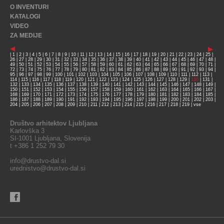
O INVENTURI
KATALOGI
VIDEO
ZA MEDIJE
|
1
|
2
|
3
|
4
|
5
|
6
|
7
|
8
|
9
|
10
|
11
|
12
|
13
|
14
|
15
|
16
|
17
|
18
|
19
|
20
|
21
|
22
|
23
|
24
|
25
|
26
|
27
|
28
|
29
|
30
|
31
|
32
|
33
|
34
|
35
|
36
|
37
|
38
|
39
|
40
|
41
|
42
|
43
|
44
|
45
|
46
|
47
|
48
|
49
|
50
|
51
|
52
|
53
|
54
|
55
|
56
|
57
|
58
|
59
|
60
|
61
|
62
|
63
|
64
|
65
|
66
|
67
|
68
|
69
|
70
|
71
|
72
|
73
|
74
|
75
|
76
|
77
|
78
|
79
|
80
|
81
|
82
|
83
|
84
|
85
|
86
|
87
|
88
|
89
|
90
|
91
|
92
|
93
|
94
|
95
|
96
|
97
|
98
|
99
|
100
|
101
|
102
|
103
|
104
|
105
|
106
|
107
|
108
|
109
|
110
|
111
|
112
|
113
|
114
|
115
|
116
|
117
|
118
|
119
|
120
|
121
|
122
|
123
|
124
|
125
|
126
|
127
|
128
|
129
|
130
|
131
|
132
|
133
|
134
|
135
|
136
|
137
|
138
|
139
|
140
|
141
|
142
|
143
|
144
|
145
|
146
|
147
|
148
|
149
|
150
|
151
|
152
|
153
|
154
|
155
|
156
|
157
|
158
|
159
|
160
|
161
|
162
|
163
|
164
|
165
|
166
|
167
|
168
|
169
|
170
|
171
|
172
|
173
|
174
|
175
|
176
|
177
|
178
|
179
|
180
|
181
|
182
|
183
|
184
|
185
|
186
|
187
|
188
|
189
|
190
|
191
|
192
|
193
|
194
|
195
|
196
|
197
|
198
|
199
|
200
|
201
|
202
|
203
|
204
|
205
|
206
|
207
|
208
|
209
|
210
|
211
|
212
|
213
|
214
|
215
|
216
|
217
|
218
|
219
|
vse
Društvo arhitektov Ljubljana
Karlovška 3
SI-1001 Ljubljana, Slovenija
t +386 1 252 79 30
info@drustvo-dal.si
urednistvo@drustvo-dal.si