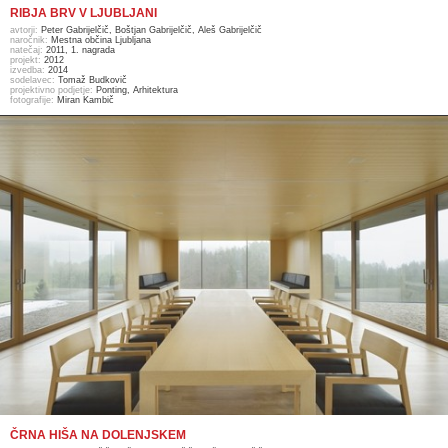
RIBJA BRV V LJUBLJANI
avtorji:
Peter Gabrijelčič, Boštjan Gabrijelčič, Aleš Gabrijelčič
naročnik:
Mestna občina Ljubljana
natečaj:
2011, 1. nagrada
projekt:
2012
izvedba:
2014
sodelavec:
Tomaž Budkovič
projektivno podjetje:
Ponting, Arhitektura
fotografije:
Miran Kambič
ČRNA HIŠA NA DOLENJSKEM