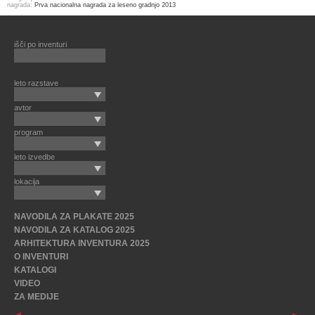
nagrada:
Prva nacionalna nagrada za leseno gradnjo 2013
išči po inventuri
leto razstave
avtor
program
leto izvedbe
lokacija
NAVODILA ZA PLAKATE 2025
NAVODILA ZA KATALOG 2025
ARHITEKTURA INVENTURA 2025
O INVENTURI
KATALOGI
VIDEO
ZA MEDIJE