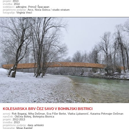
projekt:
2013
izvedba:
2014
sodelavci:
adkrajine, Primož Špacapan
projektivno podjetje:
Arco, Nova Gorica / studio stratum
fotografije:
Virginia Vrecl
KOLESARSKA BRV ČEZ SAVO V BOHINJSKI BISTRICI
avtorji:
Rok Bogataj, Miha Dešman, Eva Fišer Berlot, Vlatka Ljubanović, Katarina Pirkmajer Dešman
naročnik:
Občina Bohinj, Bohinjska Bistrica
projekt:
2012-2013
izvedba:
2013
projektivno podjetje:
dans arhitekti
fotografije:
Miran Kambič