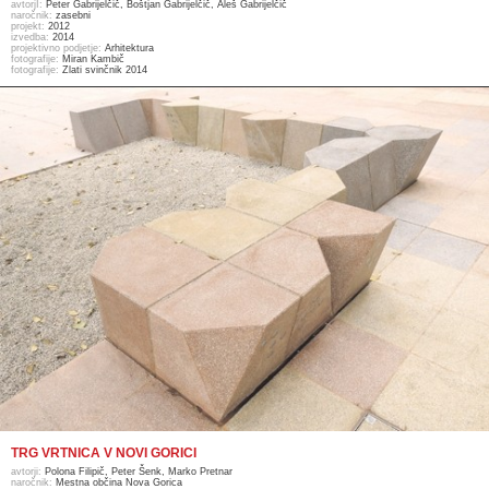
avtorjI:
Peter Gabrijelčič, Boštjan Gabrijelčič, Aleš Gabrijelčič
naročnik:
zasebni
projekt:
2012
izvedba:
2014
projektivno podjetje:
Arhitektura
fotografije:
Miran Kambič
fotografije:
Zlati svinčnik 2014
TRG VRTNICA V NOVI GORICI
avtorji:
Polona Filipič, Peter Šenk, Marko Pretnar
naročnik:
Mestna občina Nova Gorica