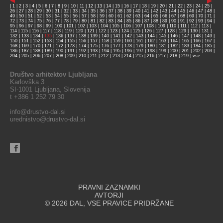
|
1
|
2
|
3
|
4
|
5
|
6
|
7
|
8
|
9
|
10
|
11
|
12
|
13
|
14
|
15
|
16
|
17
|
18
|
19
|
20
|
21
|
22
|
23
|
24
|
25
|
26
|
27
|
28
|
29
|
30
|
31
|
32
|
33
|
34
|
35
|
36
|
37
|
38
|
39
|
40
|
41
|
42
|
43
|
44
|
45
|
46
|
47
|
48
|
49
|
50
|
51
|
52
|
53
|
54
|
55
|
56
|
57
|
58
|
59
|
60
|
61
|
62
|
63
|
64
|
65
|
66
|
67
|
68
|
69
|
70
|
71
|
72
|
73
|
74
|
75
|
76
|
77
|
78
|
79
|
80
|
81
|
82
|
83
|
84
|
85
|
86
|
87
|
88
|
89
|
90
|
91
|
92
|
93
|
94
|
95
|
96
|
97
|
98
|
99
|
100
|
101
|
102
|
103
|
104
|
105
|
106
|
107
|
108
|
109
|
110
|
111
|
112
|
113
|
114
|
115
|
116
|
117
|
118
|
119
|
120
|
121
|
122
|
123
|
124
|
125
|
126
|
127
|
128
|
129
|
130
|
131
|
132
|
133
|
134
|
135
|
136
|
137
|
138
|
139
|
140
|
141
|
142
|
143
|
144
|
145
|
146
|
147
|
148
|
149
|
150
|
151
|
152
|
153
|
154
|
155
|
156
|
157
|
158
|
159
|
160
|
161
|
162
|
163
|
164
|
165
|
166
|
167
|
168
|
169
|
170
|
171
|
172
|
173
|
174
|
175
|
176
|
177
|
178
|
179
|
180
|
181
|
182
|
183
|
184
|
185
|
186
|
187
|
188
|
189
|
190
|
191
|
192
|
193
|
194
|
195
|
196
|
197
|
198
|
199
|
200
|
201
|
202
|
203
|
204
|
205
|
206
|
207
|
208
|
209
|
210
|
211
|
212
|
213
|
214
|
215
|
216
|
217
|
218
|
219
|
vse
Društvo arhitektov Ljubljana
Karlovška 3
SI-1001 Ljubljana, Slovenija
t +386 1 252 79 30
info@drustvo-dal.si
urednistvo@drustvo-dal.si
PRAVNI ZAZNAMKI
AVTORJI
© 2026 DAL, VSE PRAVICE PRIDRŽANE