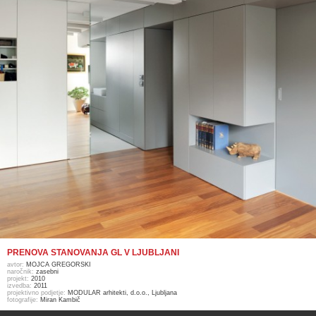
PRENOVA STANOVANJA GL V LJUBLJANI
avtor:
MOJCA GREGORSKI
naročnik:
zasebni
projekt:
2010
izvedba:
2011
projektivno podjetje:
MODULAR arhitekti, d.o.o., Ljubljana
fotografije:
Miran Kambič