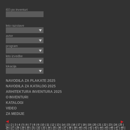
išči po inventuri
leto razstave
avtor
program
leto izvedbe
lokacija
NAVODILA ZA PLAKATE 2025
NAVODILA ZA KATALOG 2025
ARHITEKTURA INVENTURA 2025
O INVENTURI
KATALOGI
VIDEO
ZA MEDIJE
|
1
|
2
|
3
|
4
|
5
|
6
|
7
|
8
|
9
|
10
|
11
|
12
|
13
|
14
|
15
|
16
|
17
|
18
|
19
|
20
|
21
|
22
|
23
|
24
|
25
|
26
|
27
|
28
|
29
|
30
|
31
|
32
|
33
|
34
|
35
|
36
|
37
|
38
|
39
|
40
|
41
|
42
|
43
|
44
|
45
|
46
|
47
|
48
|