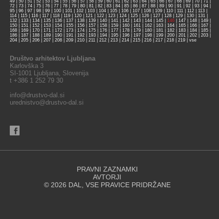
49
|
50
|
51
|
52
|
53
|
54
|
55
|
56
|
57
|
58
|
59
|
60
|
61
|
62
|
63
|
64
|
65
|
66
|
67
|
68
|
69
|
70
|
71
|
72
|
73
|
74
|
75
|
76
|
77
|
78
|
79
|
80
|
81
|
82
|
83
|
84
|
85
|
86
|
87
|
88
|
89
|
90
|
91
|
92
|
93
|
94
|
95
|
96
|
97
|
98
|
99
|
100
|
101
|
102
|
103
|
104
|
105
|
106
|
107
|
108
|
109
|
110
|
111
|
112
|
113
|
114
|
115
|
116
|
117
|
118
|
119
|
120
|
121
|
122
|
123
|
124
|
125
|
126
|
127
|
128
|
129
|
130
|
131
|
132
|
133
|
134
|
135
|
136
|
137
|
138
|
139
|
140
|
141
|
142
|
143
|
144
|
145
|
146
|
147
|
148
|
149
|
150
|
151
|
152
|
153
|
154
|
155
|
156
|
157
|
158
|
159
|
160
|
161
|
162
|
163
|
164
|
165
|
166
|
167
|
168
|
169
|
170
|
171
|
172
|
173
|
174
|
175
|
176
|
177
|
178
|
179
|
180
|
181
|
182
|
183
|
184
|
185
|
186
|
187
|
188
|
189
|
190
|
191
|
192
|
193
|
194
|
195
|
196
|
197
|
198
|
199
|
200
|
201
|
202
|
203
|
204
|
205
|
206
|
207
|
208
|
209
|
210
|
211
|
212
|
213
|
214
|
215
|
216
|
217
|
218
|
219
|
vse
Društvo arhitektov Ljubljana
Karlovška 3
SI-1001 Ljubljana, Slovenija
t +386 1 252 79 30
info@drustvo-dal.si
urednistvo@drustvo-dal.si
PRAVNI ZAZNAMKI
AVTORJI
© 2026 DAL, VSE PRAVICE PRIDRŽANE