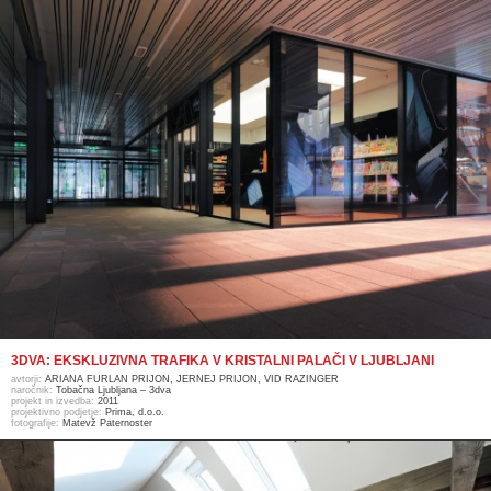
3DVA: EKSKLUZIVNA TRAFIKA V KRISTALNI PALAČI V LJUBLJANI
avtorji:
ARIANA FURLAN PRIJON, JERNEJ PRIJON, VID RAZINGER
naročnik:
Tobačna Ljubljana – 3dva
projekt in izvedba:
2011
projektivno podjetje:
Prima, d.o.o.
fotografije:
Matevž Paternoster