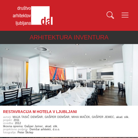
ARHITEKTURA INVENTURA
RESTAVRACIJA M HOTELA V LJUBLJANI
avtorji:
MAJA TASIČ DEMŠAR, GAŠPER DEMŠAR, MIHA MAČEK, GAŠPER JEMEC, akad. slik.
projekt:
2011
izvedba:
2012
likovna oprema: Gašper Jemec, akad. slik.
projektivno podjetje:
Demšar arhitekti, d.o.o.
fotografije:
Peter Škrlep