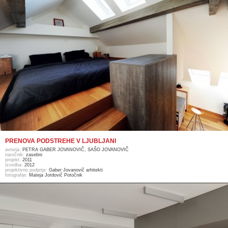
PRENOVA PODSTREHE V LJUBLJANI
avtorja:
PETRA GABER JOVANOVIČ, SAŠO JOVANOVIČ
naročnik:
zasebni
projekt:
2011
izvedba:
2012
projektivno podjetje:
Gaber Jovanovič arhitekti
fotografije:
Mateja Jordovič Potočnik