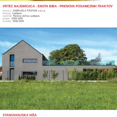
VRTEC NAJDIHOJCA - ENOTA BIBA - PRENOVA POSAMEZNIH TRAKTOV
avtorica:
GABRIJELA FRATNIK u.d.i.a.
lokacija:
Ljubljana
naročnik:
Mestna občina Ljubljana
projekt:
2008-2009
izvedba:
2008-2009
STANOVANJSKA HIŠA