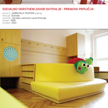
SOCIALNO VARSTVENI ZAVOD DUTOVLJE - PRENOVA PRITLIČJA
avtorica:
GABRIJELA FRATNIK u.d.i.a.
lokacija:
Dutovlje
naročnik:
Socialno varstveni zavod Dutovlje
projekt:
2008
izvedba:
2010