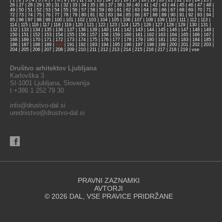
|
1
|
2
|
3
|
4
|
5
|
6
|
7
|
8
|
9
|
10
|
11
|
12
|
13
|
14
|
15
|
16
|
17
|
18
|
19
|
20
|
21
|
22
|
23
|
24
|
25
|
26
|
27
|
28
|
29
|
30
|
31
|
32
|
33
|
34
|
35
|
36
|
37
|
38
|
39
|
40
|
41
|
42
|
43
|
44
|
45
|
46
|
47
|
48
|
49
|
50
|
51
|
52
|
53
|
54
|
55
|
56
|
57
|
58
|
59
|
60
|
61
|
62
|
63
|
64
|
65
|
66
|
67
|
68
|
69
|
70
|
71
|
72
|
73
|
74
|
75
|
76
|
77
|
78
|
79
|
80
|
81
|
82
|
83
|
84
|
85
|
86
|
87
|
88
|
89
|
90
|
91
|
92
|
93
|
94
|
95
|
96
|
97
|
98
|
99
|
100
|
101
|
102
|
103
|
104
|
105
|
106
|
107
|
108
|
109
|
110
|
111
|
112
|
113
|
114
|
115
|
116
|
117
|
118
|
119
|
120
|
121
|
122
|
123
|
124
|
125
|
126
|
127
|
128
|
129
|
130
|
131
|
132
|
133
|
134
|
135
|
136
|
137
|
138
|
139
|
140
|
141
|
142
|
143
|
144
|
145
|
146
|
147
|
148
|
149
|
150
|
151
|
152
|
153
|
154
|
155
|
156
|
157
|
158
|
159
|
160
|
161
|
162
|
163
|
164
|
165
|
166
|
167
|
168
|
169
|
170
|
171
|
172
|
173
|
174
|
175
|
176
|
177
|
178
|
179
|
180
|
181
|
182
|
183
|
184
|
185
|
186
|
187
|
188
|
189
|
190
|
191
|
192
|
193
|
194
|
195
|
196
|
197
|
198
|
199
|
200
|
201
|
202
|
203
|
204
|
205
|
206
|
207
|
208
|
209
|
210
|
211
|
212
|
213
|
214
|
215
|
216
|
217
|
218
|
219
|
vse
Društvo arhitektov Ljubljana
Karlovška 3
SI-1001 Ljubljana, Slovenija
t +386 1 252 79 30
info@drustvo-dal.si
urednistvo@drustvo-dal.si
PRAVNI ZAZNAMKI
AVTORJI
© 2026 DAL, VSE PRAVICE PRIDRŽANE