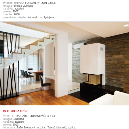
avtorica:
ARIANA FURLAN PRIJON u.d.i.a.
lokacija:
okolica Ljubljane
naročnik:
zasebni
projekt:
2007
izvedba:
2009
projektivno podjetje:
Prima d.o.o., Ljubljana
INTERIER HIŠE
avtor:
PETRA GABER JOVANOVIČ, u.d.i.a.
lokacija:
Ljubljana
naročnik:
zasebni
projekt:
2010
sodelavca:
Sašo Jovanovič, u.d.i.a., Tomaž Mesarič, u.d.i.a.