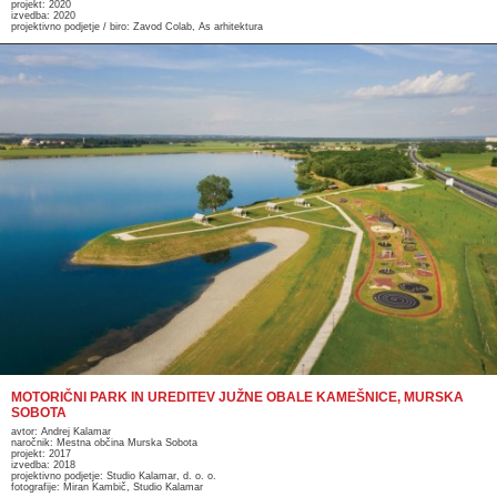
projekt: 2020
izvedba: 2020
projektivno podjetje / biro: Zavod Colab, As arhitektura
MOTORIČNI PARK IN UREDITEV JUŽNE OBALE KAMEŠNICE, MURSKA
SOBOTA
avtor: Andrej Kalamar
naročnik: Mestna občina Murska Sobota
projekt: 2017
izvedba: 2018
projektivno podjetje: Studio Kalamar, d. o. o.
fotografije: Miran Kambič, Studio Kalamar