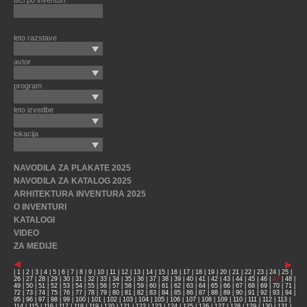
išči po inventuri
leto razstave
avtor
program
leto izvedbe
lokacija
NAVODILA ZA PLAKATE 2025
NAVODILA ZA KATALOG 2025
ARHITEKTURA INVENTURA 2025
O INVENTURI
KATALOGI
VIDEO
ZA MEDIJE
|
1
|
2
|
3
|
4
|
5
|
6
|
7
|
8
|
9
|
10
|
11
|
12
|
13
|
14
|
15
|
16
|
17
|
18
|
19
|
20
|
21
|
22
|
23
|
24
|
25
|
26
|
27
|
28
|
29
|
30
|
31
|
32
|
33
|
34
|
35
|
36
|
37
|
38
|
39
|
40
|
41
|
42
|
43
|
44
|
45
|
46
|
47
|
48
|
49
|
50
|
51
|
52
|
53
|
54
|
55
|
56
|
57
|
58
|
59
|
60
|
61
|
62
|
63
|
64
|
65
|
66
|
67
|
68
|
69
|
70
|
71
|
72
|
73
|
74
|
75
|
76
|
77
|
78
|
79
|
80
|
81
|
82
|
83
|
84
|
85
|
86
|
87
|
88
|
89
|
90
|
91
|
92
|
93
|
94
|
95
|
96
|
97
|
98
|
99
|
100
|
101
|
102
|
103
|
104
|
105
|
106
|
107
|
108
|
109
|
110
|
111
|
112
|
113
|
114
|
115
|
116
|
117
|
118
|
119
|
120
|
121
|
122
|
123
|
124
|
125
|
126
|
127
|
128
|
129
|
130
|
131
|