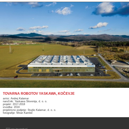
TOVARNA ROBOTOV YASKAWA, KOČEVJE
avtor: Andrej Kalamar
naročnik: Yaskawa Slovenija, d. o. o.
projekt: 2017-2018
izvedba: 2019
projektivno podjetje: Studio Kalamar, d. o. o.
fotografije: Miran Kambič