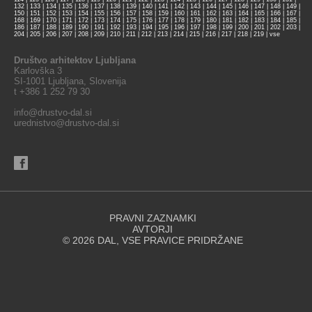
132
|
133
|
134
|
135
|
136
|
137
|
138
|
139
|
140
|
141
|
142
|
143
|
144
|
145
|
146
|
147
|
148
|
149
|
150
|
151
|
152
|
153
|
154
|
155
|
156
|
157
|
158
|
159
|
160
|
161
|
162
|
163
|
164
|
165
|
166
|
167
|
168
|
169
|
170
|
171
|
172
|
173
|
174
|
175
|
176
|
177
|
178
|
179
|
180
|
181
|
182
|
183
|
184
|
185
|
186
|
187
|
188
|
189
|
190
|
191
|
192
|
193
|
194
|
195
|
196
|
197
|
198
|
199
|
200
|
201
|
202
|
203
|
204
|
205
|
206
|
207
|
208
|
209
|
210
|
211
|
212
|
213
|
214
|
215
|
216
|
217
|
218
|
219
|
vse
Društvo arhitektov Ljubljana
Karlovška 3
SI-1001 Ljubljana, Slovenija
t +386 1 252 79 30
info@drustvo-dal.si
urednistvo@drustvo-dal.si
PRAVNI ZAZNAMKI
AVTORJI
© 2026 DAL, VSE PRAVICE PRIDRŽANE