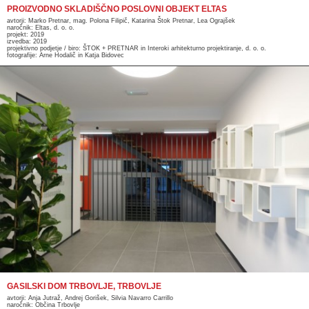
PROIZVODNO SKLADIŠČNO POSLOVNI OBJEKT ELTAS
avtorji: Marko Pretnar, mag. Polona Filipič, Katarina Štok Pretnar, Lea Ograjšek
naročnik: Eltas, d. o. o.
projekt: 2019
izvedba: 2019
projektivno podjetje / biro: ŠTOK + PRETNAR in Interoki arhitekturno projektiranje, d. o. o.
fotografije: Arne Hodalič in Katja Bidovec
GASILSKI DOM TRBOVLJE, TRBOVLJE
avtorji: Anja Jutraž, Andrej Gorišek, Silvia Navarro Carrillo
naročnik: Občina Trbovlje