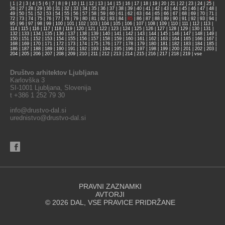
|
1
|
2
|
3
|
4
|
5
|
6
|
7
|
8
|
9
|
10
|
11
|
12
|
13
|
14
|
15
|
16
|
17
|
18
|
19
|
20
|
21
|
22
|
23
|
24
|
25
|
26
|
27
|
28
|
29
|
30
|
31
|
32
|
33
|
34
|
35
|
36
|
37
|
38
|
39
|
40
|
41
|
42
|
43
|
44
|
45
|
46
|
47
|
48
|
49
|
50
|
51
|
52
|
53
|
54
|
55
|
56
|
57
|
58
|
59
|
60
|
61
|
62
|
63
|
64
|
65
|
66
|
67
|
68
|
69
|
70
|
71
|
72
|
73
|
74
|
75
|
76
|
77
|
78
|
79
|
80
|
81
|
82
|
83
|
84
|
85
|
86
|
87
|
88
|
89
|
90
|
91
|
92
|
93
|
94
|
95
|
96
|
97
|
98
|
99
|
100
|
101
|
102
|
103
|
104
|
105
|
106
|
107
|
108
|
109
|
110
|
111
|
112
|
113
|
114
|
115
|
116
|
117
|
118
|
119
|
120
|
121
|
122
|
123
|
124
|
125
|
126
|
127
|
128
|
129
|
130
|
131
|
132
|
133
|
134
|
135
|
136
|
137
|
138
|
139
|
140
|
141
|
142
|
143
|
144
|
145
|
146
|
147
|
148
|
149
|
150
|
151
|
152
|
153
|
154
|
155
|
156
|
157
|
158
|
159
|
160
|
161
|
162
|
163
|
164
|
165
|
166
|
167
|
168
|
169
|
170
|
171
|
172
|
173
|
174
|
175
|
176
|
177
|
178
|
179
|
180
|
181
|
182
|
183
|
184
|
185
|
186
|
187
|
188
|
189
|
190
|
191
|
192
|
193
|
194
|
195
|
196
|
197
|
198
|
199
|
200
|
201
|
202
|
203
|
204
|
205
|
206
|
207
|
208
|
209
|
210
|
211
|
212
|
213
|
214
|
215
|
216
|
217
|
218
|
219
|
vse
Društvo arhitektov Ljubljana
Karlovška 3
SI-1001 Ljubljana, Slovenija
t +386 1 252 79 30
info@drustvo-dal.si
urednistvo@drustvo-dal.si
PRAVNI ZAZNAMKI
AVTORJI
© 2026 DAL, VSE PRAVICE PRIDRŽANE