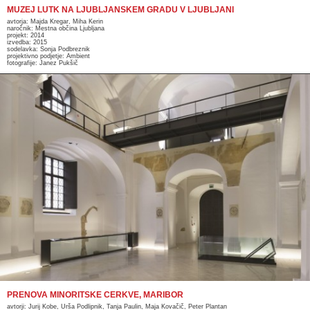
MUZEJ LUTK NA LJUBLJANSKEM GRADU V LJUBLJANI
avtorja: Majda Kregar, Miha Kerin
naročnik: Mestna občina Ljubljana
projekt: 2014
izvedba: 2015
sodelavka: Sonja Podbreznik
projektivno podjetje: Ambient
fotografije: Janez Pukšič
PRENOVA MINORITSKE CERKVE, MARIBOR
avtorji: Jurij Kobe, Urša Podlipnik, Tanja Paulin, Maja Kovačič, Peter Plantan