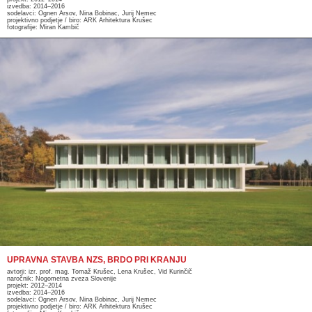
izvedba: 2014–2016
sodelavci: Ognen Arsov, Nina Bobinac, Jurij Nemec
projektivno podjetje / biro: ARK Arhitektura Krušec
fotografije: Miran Kambič
UPRAVNA STAVBA NZS, BRDO PRI KRANJU
avtorji: izr. prof. mag. Tomaž Krušec, Lena Krušec, Vid Kurinčič
naročnik: Nogometna zveza Slovenije
projekt: 2012–2014
izvedba: 2014–2016
sodelavci: Ognen Arsov, Nina Bobinac, Jurij Nemec
projektivno podjetje / biro: ARK Arhitektura Krušec