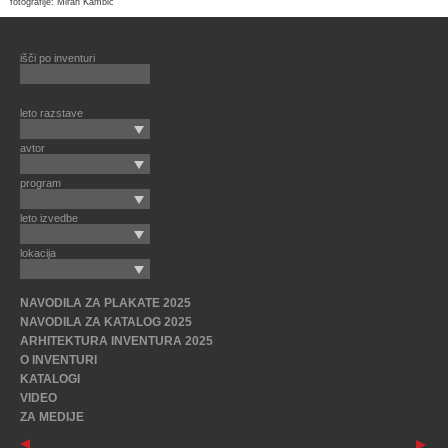
fotografije: Miran Kambič
išči po inventuri
leto razstave
avtor
program
leto izvedbe
lokacija
NAVODILA ZA PLAKATE 2025
NAVODILA ZA KATALOG 2025
ARHITEKTURA INVENTURA 2025
O INVENTURI
KATALOGI
VIDEO
ZA MEDIJE