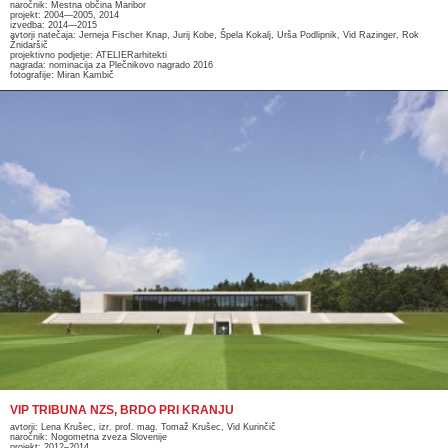
naročnik: Mestna občina Maribor
projekt: 2004—2005, 2014
izvedba: 2014—2015
avtorji natečaja: Jerneja Fischer Knap, Jurij Kobe, Špela Kokalj, Urša Podlipnik, Vid Razinger, Rok
Žnidaršič
projektivno podjetje: ATELIERarhitekti
nagrada: nominacija za Plečnikovo nagrado 2016
fotografije: Miran Kambič
VIP TRIBUNA NZS, BRDO PRI KRANJU
avtorji: Lena Krušec, izr. prof. mag. Tomaž Krušec, Vid Kurinčič
naročnik: Nogometna zveza Slovenije
projekt: 2012–2014