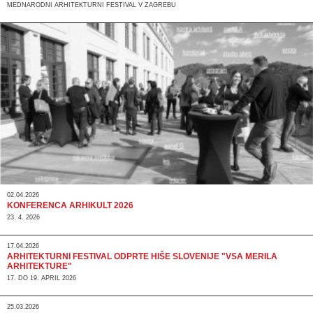
MEDNARODNI ARHITEKTURNI FESTIVAL V ZAGREBU
02.04.2026
KONFERENCA ARHIKULT 2026
23. 4. 2026
17.04.2026
ARHITEKTURNI FESTIVAL ODPRTE HIŠE SLOVENIJE "VSA MERILA
ARHITEKTURE"
17. DO 19. APRIL 2026
25.03.2026