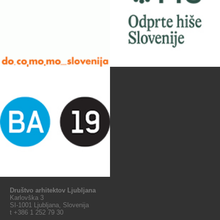
Društvo arhitektov Ljubljana
Karlovška 3
SI-1001 Ljubljana, Slovenija
t +386 1 252 79 30