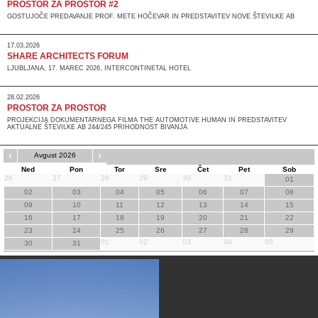
PROSTOR ZA PROSTOR #2
GOSTUJOČE PREDAVANJE PROF. METE HOČEVAR IN PREDSTAVITEV NOVE ŠTEVILKE AB
17.03.2026
SHARE ARCHITECTS FORUM
LJUBLJANA, 17. MAREC 2026, INTERCONTINETAL HOTEL
28.02.2026
PROSTOR ZA PROSTOR
PROJEKCIJA DOKUMENTARNEGA FILMA THE AUTOMOTIVE HUMAN IN PREDSTAVITEV
AKTUALNE ŠTEVILKE AB 244/245 PRIHODNOST BIVANJA
‹
›
Avgust 2026
Ned
Pon
Tor
Sre
Čet
Pet
Sob
26
27
28
29
30
31
01
02
03
04
05
06
07
08
09
10
11
12
13
14
15
16
17
18
19
20
21
22
23
24
25
26
27
28
29
01
02
03
04
05
30
31