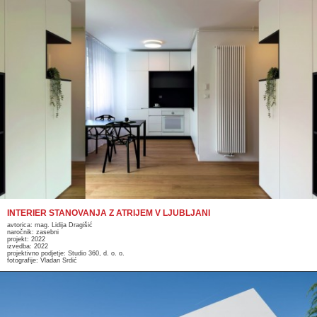
INTERIER STANOVANJA Z ATRIJEM V LJUBLJANI
avtorica: mag. Lidija Dragišić
naročnik: zasebni
projekt: 2022
izvedba: 2022
projektivno podjetje: Studio 360, d. o. o.
fotografije: Vladan Srdić