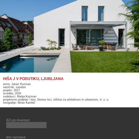
HIŠA J V PODUTIKU, LJUBLJANA
avtor: Janez Kuzman
naročnik: zasebni
projekt: 2017
izvedba: 2020
sodelavci: Matija Kuzman
projektivno podjetje / biro: Genius loci, inštitut za arhtiekturo in urbanizem, d. o. o.
fotografije: Miran Kambič
išči po inventuri
leto razstave