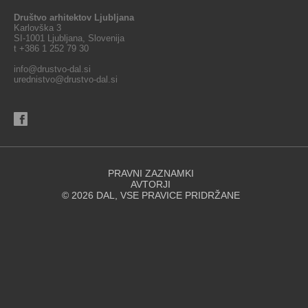
Društvo arhitektov Ljubljana
Karlovška 3
SI-1001 Ljubljana, Slovenija
t +386 1 252 79 30
info@drustvo-dal.si
urednistvo@drustvo-dal.si
PRAVNI ZAZNAMKI
AVTORJI
© 2026 DAL, VSE PRAVICE PRIDRŽANE
Spletna stran za svoje delovanje uporablja piškotke. Se strinjate z
uporabo piškotkov?