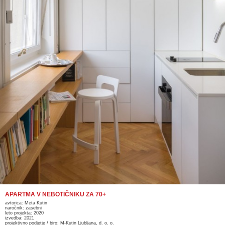
APARTMA V NEBOTIČNIKU ZA 70+
avtorica: Meta Kutin
naročnik: zasebni
leto projekta: 2020
izvedba: 2021
projektivno podjetje / biro: M-Kutin Ljubljana, d. o. o.