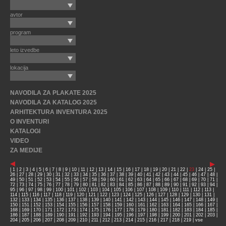
avtor
program
leto izvedbe
lokacija
NAVODILA ZA PLAKATE 2025
NAVODILA ZA KATALOG 2025
ARHITEKTURA INVENTURA 2025
O INVENTURI
KATALOGI
VIDEO
ZA MEDIJE
|
1
|
2
|
3
|
4
|
5
|
6
|
7
|
8
|
9
|
10
|
11
|
12
|
13
|
14
|
15
|
16
|
17
|
18
|
19
|
20
|
21
|
22
|
23
|
24
|
25
|
26
|
27
|
28
|
29
|
30
|
31
|
32
|
33
|
34
|
35
|
36
|
37
|
38
|
39
|
40
|
41
|
42
|
43
|
44
|
45
|
46
|
47
|
48
|
49
|
50
|
51
|
52
|
53
|
54
|
55
|
56
|
57
|
58
|
59
|
60
|
61
|
62
|
63
|
64
|
65
|
66
|
67
|
68
|
69
|
70
|
71
|
72
|
73
|
74
|
75
|
76
|
77
|
78
|
79
|
80
|
81
|
82
|
83
|
84
|
85
|
86
|
87
|
88
|
89
|
90
|
91
|
92
|
93
|
94
|
95
|
96
|
97
|
98
|
99
|
100
|
101
|
102
|
103
|
104
|
105
|
106
|
107
|
108
|
109
|
110
|
111
|
112
|
113
|
114
|
115
|
116
|
117
|
118
|
119
|
120
|
121
|
122
|
123
|
124
|
125
|
126
|
127
|
128
|
129
|
130
|
131
|
132
|
133
|
134
|
135
|
136
|
137
|
138
|
139
|
140
|
141
|
142
|
143
|
144
|
145
|
146
|
147
|
148
|
149
|
150
|
151
|
152
|
153
|
154
|
155
|
156
|
157
|
158
|
159
|
160
|
161
|
162
|
163
|
164
|
165
|
166
|
167
|
168
|
169
|
170
|
171
|
172
|
173
|
174
|
175
|
176
|
177
|
178
|
179
|
180
|
181
|
182
|
183
|
184
|
185
|
186
|
187
|
188
|
189
|
190
|
191
|
192
|
193
|
194
|
195
|
196
|
197
|
198
|
199
|
200
|
201
|
202
|
203
|
204
|
205
|
206
|
207
|
208
|
209
|
210
|
211
|
212
|
213
|
214
|
215
|
216
|
217
|
218
|
219
|
vse