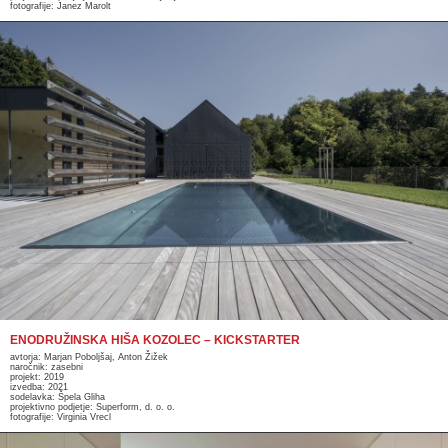
fotografije: Janez Marolt
ENODRUŽINSKA HIŠA KOZOLEC – KICKSTARTER
avtorja: Marjan Poboljšaj, Anton Žižek
naročnik: zasebni
projekt: 2019
izvedba: 2021
sodelavka: Špela Gliha
projektivno podjetje: Superform, d. o. o.
fotografije: Virginia Vrecl