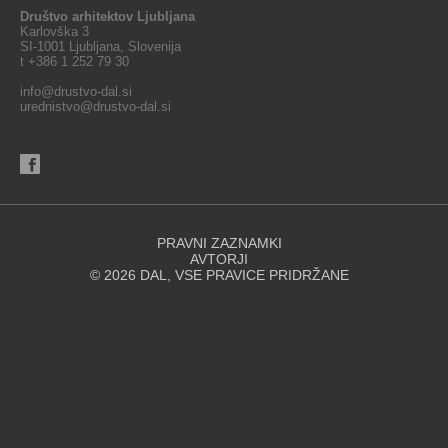
Društvo arhitektov Ljubljana
Karlovška 3
SI-1001 Ljubljana, Slovenija
t +386 1 252 79 30
info@drustvo-dal.si
urednistvo@drustvo-dal.si
PRAVNI ZAZNAMKI
AVTORJI
© 2026 DAL, VSE PRAVICE PRIDRŽANE
Spletna stran za svoje delovanje uporablja piškotke. Se strinjate z
uporabo piškotkov?
STRINJAM SE