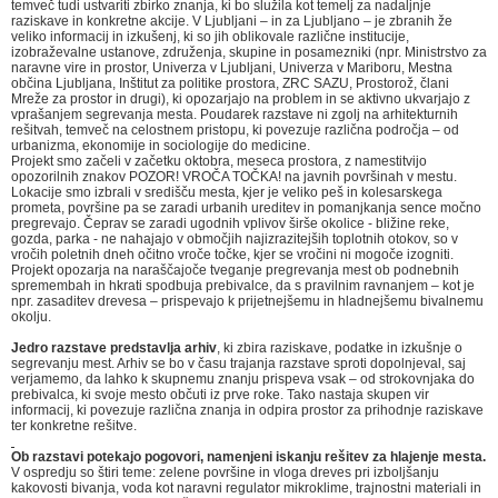
temveč tudi ustvariti zbirko znanja, ki bo služila kot temelj za nadaljnje
raziskave in konkretne akcije. V Ljubljani – in za Ljubljano – je zbranih že
veliko informacij in izkušenj, ki so jih oblikovale različne institucije,
izobraževalne ustanove, združenja, skupine in posamezniki (npr. Ministrstvo za
naravne vire in prostor, Univerza v Ljubljani, Univerza v Mariboru, Mestna
občina Ljubljana, Inštitut za politike prostora, ZRC SAZU, Prostorož, člani
Mreže za prostor in drugi), ki opozarjajo na problem in se aktivno ukvarjajo z
vprašanjem segrevanja mesta. Poudarek razstave ni zgolj na arhitekturnih
rešitvah, temveč na celostnem pristopu, ki povezuje različna področja – od
urbanizma, ekonomije in sociologije do medicine.
Projekt smo začeli v začetku oktobra, meseca prostora, z namestitvijo
opozorilnih znakov POZOR! VROČA TOČKA! na javnih površinah v mestu.
Lokacije smo izbrali v središču mesta, kjer je veliko peš in kolesarskega
prometa, površine pa se zaradi urbanih ureditev in pomanjkanja sence močno
pregrevajo. Čeprav se zaradi ugodnih vplivov širše okolice - bližine reke,
gozda, parka - ne nahajajo v območjih najizrazitejših toplotnih otokov, so v
vročih poletnih dneh očitno vroče točke, kjer se vročini ni mogoče izogniti.
Projekt opozarja na naraščajoče tveganje pregrevanja mest ob podnebnih
spremembah in hkrati spodbuja prebivalce, da s pravilnim ravnanjem – kot je
npr. zasaditev drevesa – prispevajo k prijetnejšemu in hladnejšemu bivalnemu
okolju.
Jedro razstave predstavlja arhiv
, ki zbira raziskave, podatke in izkušnje o
segrevanju mest. Arhiv se bo v času trajanja razstave sproti dopolnjeval, saj
verjamemo, da lahko k skupnemu znanju prispeva vsak – od strokovnjaka do
prebivalca, ki svoje mesto občuti iz prve roke. Tako nastaja skupen vir
informacij, ki povezuje različna znanja in odpira prostor za prihodnje raziskave
ter konkretne rešitve.
Ob razstavi potekajo pogovori, namenjeni iskanju rešitev za hlajenje mesta.
V ospredju so štiri teme: zelene površine in vloga dreves pri izboljšanju
kakovosti bivanja, voda kot naravni regulator mikroklime, trajnostni materiali in