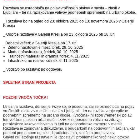
Razstava se osredotoča na pojav vročinskih otokov v mestu – zlasti v
Ljubljani – ter na raziskovanje vplivov podnebnih sprememb na urbano okolje.
_ Razstava bo na ogled od 23. oktobra 2025 do 13. novembra 2025 v Galeriji
Kresija
_ Odprtje razstave v Galeriji Kresija bo 23. oktobra 2025 ob 18. uri
_Debatni večeri: v Galeriji Kresija ob 17. uri:
Zeleno načrtovanje mest, torek, 28. 10. 2025
Modra infrastruktura, četrtek, 30. 10. 2025
Trajnostni materiali in gradnja, torek, 4. 11. 2025
Infrastrukturne rešitve, četrtek, 6. 11. 2025
_ Vodstvo po razstavi: po dogovoru
SPLETNA STRAN PROJEKTA
POZOR! VROČA TOČKA!
Letošnja razstava, del serije
Vizije so
, je posebna, saj se osredotoča na pojav
vročinskih otokov v mestih – zlasti v Ljubljani – ter na raziskovanje vplivov
podnebnih sprememb na urbano okolje. »Vročina« ni zgolj vremenski pojav,
temveč kompleksen urbanistični izziv, ki neposredno vpliva na zdravje
prebivalcev, kakovost bivanja in tudi na gospodarske razmere v mestih.
Razstava je zasnovana diskurzivno, s poudarkom na pogovorih in akcijah, kar
pomeni pomemben odmik od tradicionalnih, statičnih predstavitev.
Glavni cilj letošnje razstave ni le izpostaviti problematiko vročinskih otokov,