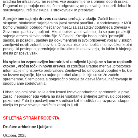
gradnja ter infrastrukturne rešitve, vse pospremljene s primeri dobrih praks.
Pogovori ne ponujajo enoznačnih odgovorov, ampak vabijo k odprti debati in
soustvarjanju rešitev skupaj s strokovnjaki in prebivalci.
S projektom sajenja dreves razstava prehaja v akcijo
: Začeli bomo s
skupnim, simbolnim sajenjem na javni mestni površini - v sodelovanju z MOL
bomo uresničili pobudo meščanov mestu za zasaditev dodatnega drevesa v
Severnem parku v Ljubljani. Hkrati obiskovalce vabimo, da se nam pri akciji
sajenja dreves aktivno pridružijo. V Galeriji Kresija bodo lahko "posvojili"
sadiko, jo posadili , saditev pa dokumentirali in svoj prispevek vpisali v skupni
zemljevid novih zelenih površin. Drevesa niso le simbolični, temveč konkretni
posegi, ki postopno spreminjajo mikroklimo in dokazujejo, da lahko k hlajenju
mesta prispeva vsak.
Na spletu bo vzpostavljen interaktivni zemljevid Ljubljane s karto toplotnih
otokov , vročih točk in novih dreves
, ki združuje uradne meritve, prostorske
informacije in prispevke prebivalcev. Zemljevid bo omogočal vpogled v to, kje
so težave največje, kje so nujno potrebni ukrepi in kje so se že začele
spremembe. S tem postaja dolgoročno orodje za ozaveščanje, načrtovanje in
spodbujanje sodelovanja.
Urbani toplotni otoki so le eden izmed izzivov podnebnih sprememb, a prav
zaradi neposrednega vpliva na naše vsakdanje življenje zahtevajo posebno
pozornost. Zato jih postavljamo v središče kot izhodišče za razpravo, skupno
akcijo ter povezovanje različnih znanj in ljudi.
SPLETNA STRAN PROJEKTA
Društvo arhitektov Ljubljane
Oktober, 2025