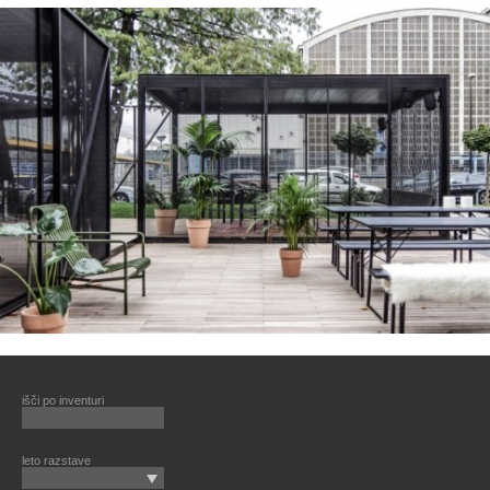
išči po inventuri
leto razstave