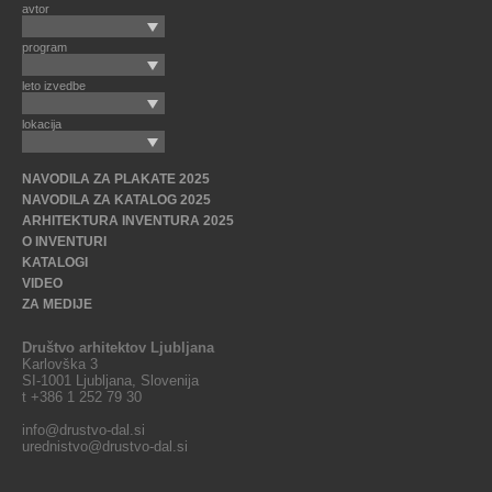
avtor
program
leto izvedbe
lokacija
NAVODILA ZA PLAKATE 2025
NAVODILA ZA KATALOG 2025
ARHITEKTURA INVENTURA 2025
O INVENTURI
KATALOGI
VIDEO
ZA MEDIJE
Društvo arhitektov Ljubljana
Karlovška 3
SI-1001 Ljubljana, Slovenija
t +386 1 252 79 30
info@drustvo-dal.si
urednistvo@drustvo-dal.si