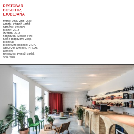
RESTOBAR
BOSCHTIZ,
LJUBLJANA
avtorji: Anja Vidic, Jure
Grohar, Primož Boršič
naročnik: zasebni
projekt: 2016
izvedba: 2016
sodelavka: Monika Fink
Serša (odgovorni vodja
projekta)
projektivno podjetje: VIDIC
GROHAR arhitekti, P PLUS
arhitekti
fotografije: Primož Boršič,
Anja Vidic