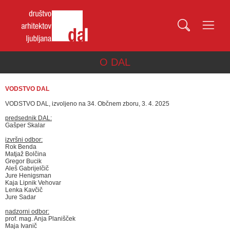
O DAL
VODSTVO DAL
VODSTVO DAL, izvoljeno na 3
4. Občnem zboru, 3. 4. 2025
predsednik DAL:
Gašper Skalar
izvršni
odbor
:
Rok Benda
Matjaž Bolčina
Gregor Bucik
Aleš Gabrijelčič
Jure Henigsman
Kaja Lipnik Vehovar
Lenka Kavčič
Jure Sadar
n
adzorni odbor
:
prof. mag. Anja Planišček
Maja Ivanič