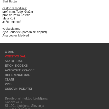
Blaž Budja
častno razsodišče:
prof. mag. Tadej Glažar
prof. dr. Petra Čeferin
Meta Kutin
Jože Peterkoč
vodja pisarne:
Ajša Jerićević (porodniški dopust)
Ana Lovrec Medved
O DAL
VODSTVO DAL
STATUT DAL
ETIČNI KODEKS
AVTORSKE PRAVICE
REFERENCE DAL
ČLANI
VPIS
OSNOVNI PODATKI
Društvo arhitektov Ljubljana
Karlovška 3
SI-1001 Ljubljana, Slovenija