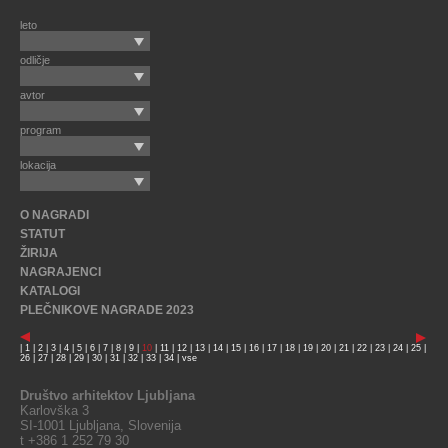
leto
odličje
avtor
program
lokacija
O NAGRADI
STATUT
ŽIRIJA
NAGRAJENCI
KATALOGI
PLEČNIKOVE NAGRADE 2023
|
1
|
2
|
3
|
4
|
5
|
6
|
7
|
8
|
9
|
10
|
11
|
12
|
13
|
14
|
15
|
16
|
17
|
18
|
19
|
20
|
21
|
22
|
23
|
24
|
25
|
26
|
27
|
28
|
29
|
30
|
31
|
32
|
33
|
34
|
vse
Društvo arhitektov Ljubljana
Karlovška 3
SI-1001 Ljubljana, Slovenija
t +386 1 252 79 30