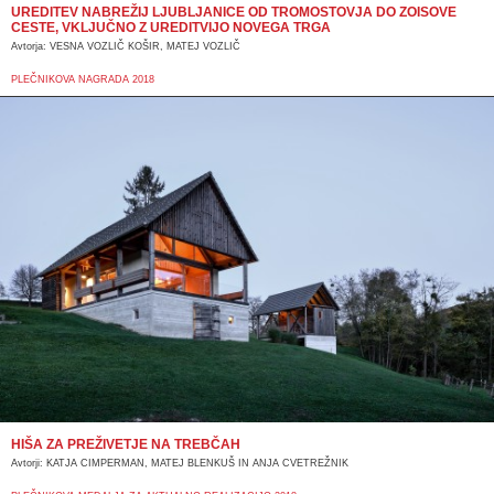
UREDITEV NABREŽIJ LJUBLJANICE OD TROMOSTOVJA DO ZOISOVE
CESTE, VKLJUČNO Z UREDITVIJO NOVEGA TRGA
Avtorja: VESNA VOZLIČ KOŠIR, MATEJ VOZLIČ
PLEČNIKOVA NAGRADA 2018
HIŠA ZA PREŽIVETJE NA TREBČAH
Avtorji: KATJA CIMPERMAN, MATEJ BLENKUŠ IN ANJA CVETREŽNIK