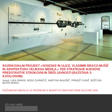
RAZISKOVALNI PROJEKT »SOSESKE IN ULICE. VLADIMIR BRACO MUŠIČ
IN ARHITEKTURA VELIKEGA MERILA.« TER STRATEGIJE NJEGOVE
PREDSTAVITVE STROKOVNI IN ŠIRŠI JAVNOSTI (RAZSTAVA S
KATALOGOM)
Avtorji: LUKA SKANSI, BOGO ZUPANČIČ, MARTINA MALEŠIČ, PRIMOŽ FIJAVŽ, BOŠTJAN
BOTAS KENDA
PLEČNIKOVA MEDALJA ZA PRISPEVEK K BOGATITVI ARHITEKTURNE KULTURE 2018
išči med odličji