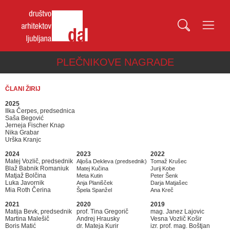
PLEČNIKOVE NAGRADE
ČLANI ŽIRIJ
2025
Ilka Čerpes, predsednica
Saša Begović
Jerneja Fischer Knap
Nika Grabar
Urška Kranjc
2024
2023
2022
Matej Vozlič, predsednik
Aljoša Dekleva (predsednik)
Tomaž Krušec
Blaž Babnik Romaniuk
Matej Kučina
Jurij Kobe
Matjaž Bolčina
Meta Kutin
Peter Šenk
Luka Javornik
Anja Planišček
Darja Matjašec
Mia Roth Čerina
Špela Spanžel
Ana Kreč
2021
2020
2019
Matija Bevk, predsednik
prof. Tina Gregorič
mag. Janez Lajovic
Martina Malešič
Andrej Hrausky
Vesna Vozlič Košir
Boris Matić
dr. Mateja Kurir
izr. prof. mag. Boštjan