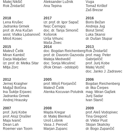
Matej Nikšič
Aleksander Lužnik
Vuga
Rok Žnidaršič
Ana Tepina
Tomaž Krištof
Zaš Brezar
2018
2017
2016
Lena Krušec
izr. prof. dr. Igor Sapač
Boris Bežan
Jadranka Grmek
Nejc Černigoj
Andreja Jug
prof. dr. Ana Kučan
doc. dr. Tanja Simonič
Borut Simič
asist. Vlatka Ljubanovič
Košorok
Luka Skansi
Miloš Kosec
Urša Vrhunc
dr. Dušan Stupar
Maša Živec
2015
2014
2013
Matevž Čelik
doc. Bogdan Reichenberg
Rok Žnidaršič
Miran Kambič
prof. dr. Davorin Gazvoda
prof. mag. Peter
Darja Matjašec
Mateja Medvedič
Gabrijelčič
izr. prof. dr. Metka Sitar
doc. Sonja Miculinić
prof. Jurij Kobe
Mitja Zorc
(Rok Oman - odstopil)
Matej Vozlič
doc. Janko J. Zadravec
2012
2005
2006
Jernej Kraigher
prof. Miloš Florjančič
Bogdan Reichenberg
Matjaž Bolčina
Matevž Čelik
dr. Ilka Čerpes
Ina Šuklje Erjavec
Alenka Kocuvan Polutnik
mag. Miran Gajšek
Jadranka Grmek
Jurij Sadar
Andrej Hrausky
Ivan Stanič
2007
2008
2009
prof. Jurij Kobe
Majda Kregar
prof. Aleš Vodopivec
prof. Alojz Drašler
dr. Matej Blenkuš
Tina Gregorič
Maja Ivanič
Uroš Lobnik
dr. Viktor Pust
Dean Lah
Vasa J. Perovič
Stojan Skalicky
Roemer van Toorn
Marjan Zupanc
dr. Bogo Zupančič