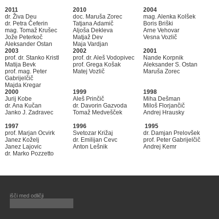
2011
2010
2004
dr. Živa Deu
doc. Maruša Zorec
mag. Alenka Kolšek
dr. Petra Čeferin
Tatjana Adamič
Boris Briški
mag. Tomaž Krušec
Aljoša Dekleva
Arne Vehovar
Jože Peterkoč
Matjaž Dev
Vesna Vozlič
Aleksander Ostan
Maja Vardjan
2003
2002
2001
prof. dr. Stanko Kristl
prof. dr. Aleš Vodopivec
Nande Korpnik
Matija Bevk
prof. Grega Košak
Aleksander S. Ostan
prof. mag. Peter
Matej Vozlič
Maruša Zorec
Gabrijelčič
Majda Kregar
2000
1999
1998
Jurij Kobe
Aleš Prinčič
Miha Dešman
dr. Ana Kučan
dr. Davorin Gazvoda
Miloš Florjančič
Janko J. Zadravec
Tomaž Medvešček
Andrej Hrausky
1997
1996
1995
prof. Marjan Ocvirk
Svetozar Križaj
dr. Damjan Prelovšek
Janez Koželj
dr. Emilijan Cevc
prof. Peter Gabrijelčič
Janez Lajovic
Anton Lešnik
Andrej Kemr
dr. Marko Pozzetto
išči med odličji