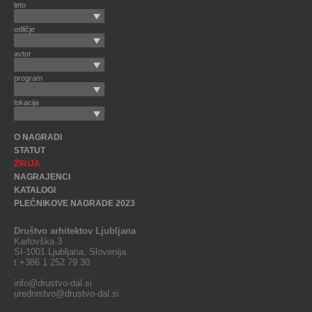
leto
odličje
avtor
program
lokacija
O NAGRADI
STATUT
ŽIRIJA
NAGRAJENCI
KATALOGI
PLEČNIKOVE NAGRADE 2023
Društvo arhitektov Ljubljana
Karlovška 3
SI-1001 Ljubljana, Slovenija
t +386 1 252 79 30
info@drustvo-dal.si
urednistvo@drustvo-dal.si