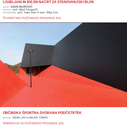
LJUBLJANI IN IDEJNI NAČRT ZA STANOVANJSKI BLOK
avtor:
AJDIN BAJROVIĆ
mentor:
prof. Miloš Florijančič
somentorja:
prof. Vojko Kilar in asis. Mitja Zorc
ŠTUDENTSKO PLEČNIKOVO PRIZNANJE 2011
OBČINSKA ŠPORTNA DVORANA PODČETRTEK
avtorja:
DEAN LAH in MILAN TOMAC
NOMINACIJA ZA PLEČNIKOVO PRIZNANJE 2011