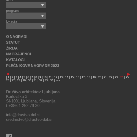
program
lokacija
O NAGRADI
STATUT
ŽIRIJA
NAGRAJENCI
KATALOGI
PLEČNIKOVE NAGRADE 2023
|
1
|
2
|
3
|
4
|
5
|
6
|
7
|
8
|
9
|
10
|
11
|
12
|
13
|
14
|
15
|
16
|
17
|
18
|
19
|
20
|
21
|
22
|
23
|
24
|
25
|
26
|
27
|
28
|
29
|
30
|
31
|
32
|
33
|
34
|
vse
Društvo arhitektov Ljubljana
Karlovška 3
SI-1001 Ljubljana, Slovenija
t +386 1 252 79 30
info@drustvo-dal.si
urednistvo@drustvo-dal.si