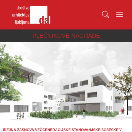
PLEČNIKOVE NAGRADE
IDEJNA ZASNOVA VEČGENERACIJSKE STANOVANJSKE SOSESKE V