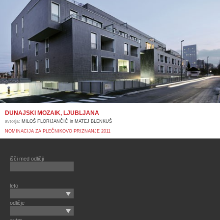
DUNAJSKI MOZAIK, LJUBLJANA
avtorja:
MILOŠ FLORIJANČIČ in MATEJ BLENKUŠ
NOMINACIJA ZA PLEČNIKOVO PRIZNANJE 2011
išči med odličji
leto
odličje
avtor